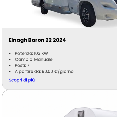
Furgoni
Pulmini a 9 Posti
Navigazione
Chi Siamo
Contatti
Elnagh Baron 22 2024
Supporto
Potenza: 103 KW
Privacy Policy
Cambio: Manuale
Cookie Policy
Posti: 7
A partire da:
90,00
€
/giorno
Scopri di più
Speedy Noleggi P.IVA 02336830209 - All Rights Reserved - Made with ❤️