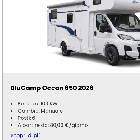
Rimor Hygge 5 2024
Potenza: 107 KW
BluCamp Ocean 650 2026
Cambio: Manuale
Posti: 5
A partire da:
80,00
€
/giorno
Potenza: 103 KW
Cambio: Manuale
Scopri di più
Posti: 6
A partire da:
80,00
€
/giorno
Scopri di più