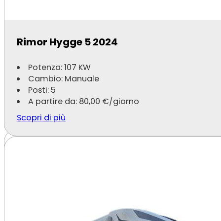
Blucamp Laser 600 MAX
Rimor Hygge 5 2024
Potenza: 103 KW
Potenza: 107 KW
Cambio: Manuale
Cambio: Manuale
Posti: 4
Posti: 5
A partire da:
70,00
€
/giorno
A partire da:
80,00
€
/giorno
Scopri di più
Scopri di più
Tutti i Camper
Copriamo anche le province vic