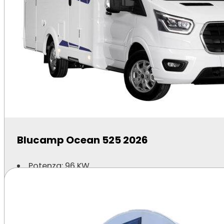
Assistenza dedicata via telefono o WhatsApp
Scopri i nostri camper e inizia a viaggia
Prenota il tuo camper da Modena con Speedy Noleg
Scegli il modello, inserisci le date, calcola il prezzo e 
Blucamp Ocean 525 2026
Potenza: 96 KW
Cambio: Manuale
Posti: 4
A partire da:
75,00
€
/giorno
Scopri di più