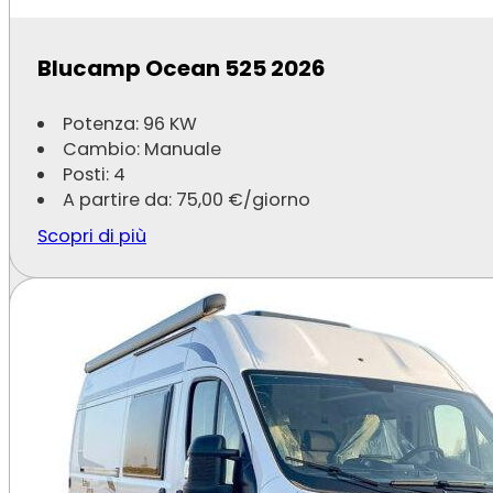
Blucamp Ocean 525 2026
Potenza: 96 KW
Cambio: Manuale
McLouis Yearling 83
Posti: 4
A partire da:
75,00
€
/giorno
Potenza: 120 KW
Scopri di più
Cambio: Manuale
Posti: 5
A partire da:
75,00
€
/giorno
Scopri di più