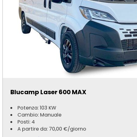
Elnagh Baron 22 2024
Blucamp Laser 600 MAX
Potenza: 103 KW
Cambio: Manuale
Potenza: 103 KW
Posti: 7
Cambio: Manuale
A partire da:
90,00
€
/giorno
Posti: 4
A partire da:
70,00
€
/giorno
Scopri di più