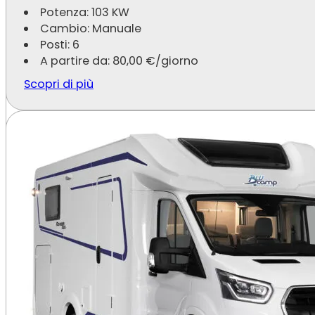
Potenza: 103 KW
Cambio: Manuale
Posti: 6
A partire da:
80,00
€
/giorno
Scopri di più
Ri