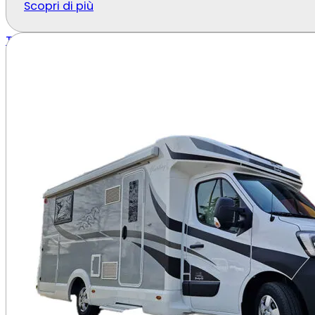
Scopri di più
Tutti i Camper
Prezzi e tariffe per il noleggio camper a
Il
costo del noleggio camper a Ferrara
varia in base 
🎯 Esempi:
Weekend breve: da €XX/giorno
Settimana completa: prezzi scontati in automat
Il prezzo si adatta alla durata e puoi aggiungere solo