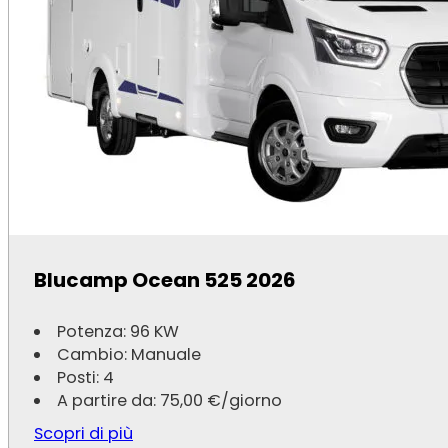
Grazie per la vostra fiducia e supporto continuo!
Ritiro comodo da Ferrara: 1h30 circa in auto
Camper moderni, sanificati e accessoriati
Prezzi chiari, senza sorprese
Preventivo online immediato
Assistenza dedicata via telefono o WhatsApp
Blucamp Ocean 525 2026
Scopri i nostri camper e inizia a viaggia
Potenza: 96 KW
Cambio: Manuale
Prenota il tuo camper da Ferrara con Speedy Noleggi
Posti: 4
Scegli il modello che fa per te, calcola il preventivo o
A partire da:
75,00
€
/giorno
Scopri di più