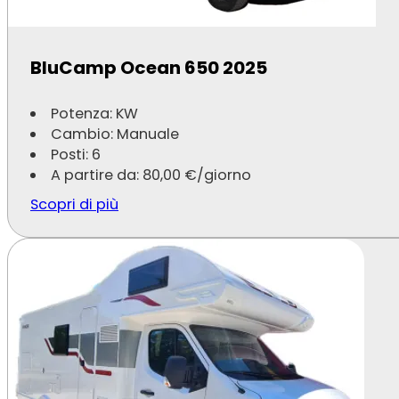
Potenza: 103 KW
Cambio: Manuale
Posti: 6
BluCamp Ocean 650 2025
A partire da:
80,00
€
/giorno
Scopri di più
Potenza: KW
Cambio: Manuale
Posti: 6
A partire da:
80,00
€
/giorno
Scopri di più