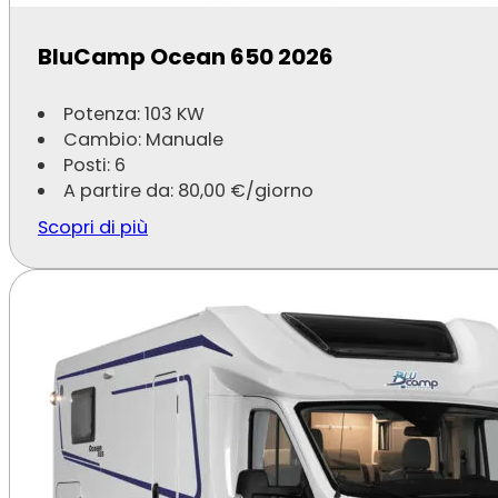
Famiglie con bambini
BluCamp Ocean 650 2026
Coppie in cerca di libertà
Potenza: 103 KW
Viaggi tra amici
Cambio: Manuale
Posti: 6
Tour personalizzati tra natura e borghi
A partire da:
80,00
€
/giorno
Perfetto per famiglie, coppie, gruppi di amici o viaggia
Scopri di più
Perché scegliere Speedy Noleggi
Speedy Noleggi è orgogliosa di aver ricevuto oltre 100 
servizio e la soddisfazione dei clienti.