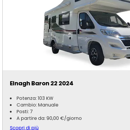
Veicoli
Auto
Camper
Furgoni
Pulmini a 9 Posti
Navigazione
Elnagh Baron 22 2024
Chi Siamo
Contatti
Potenza: 103 KW
Cambio: Manuale
Supporto
Posti: 7
A partire da:
90,00
€
/giorno
Privacy Policy
Cookie Policy
Scopri di più