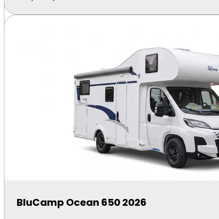
Speedy Noleggi P.IVA 02336830209 - All Rights Reserved - Made with ❤️
Rimor Hygge 5 2024
Potenza: 107 KW
Cambio: Manuale
Posti: 5
A partire da:
80,00
€
/giorno
Scopri di più
BluCamp Ocean 650 2026