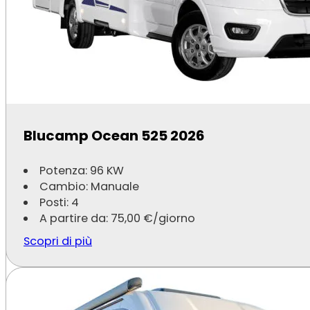
McLouis Yearling 83
Blucamp Ocean 525 2026
Potenza: 120 KW
Cambio: Manuale
Posti: 5
Potenza: 96 KW
A partire da:
75,00
€
/giorno
Cambio: Manuale
Posti: 4
Scopri di più
A partire da:
75,00
€
/giorno
Scopri di più