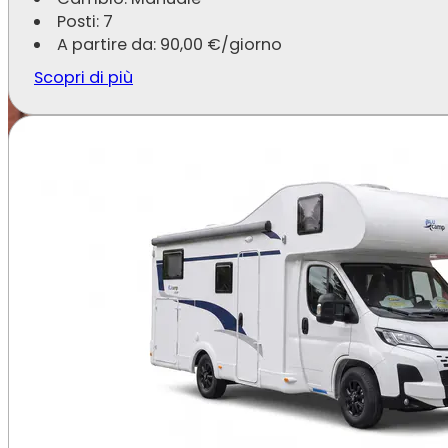
Posti: 7
A partire da:
90,00
€
/giorno
Scopri di più
Noleggio camper a Ferrara anch
Con Speedy Noleggi, anche i
privati
possono noleggiare
e prenota.
Perfetto per: