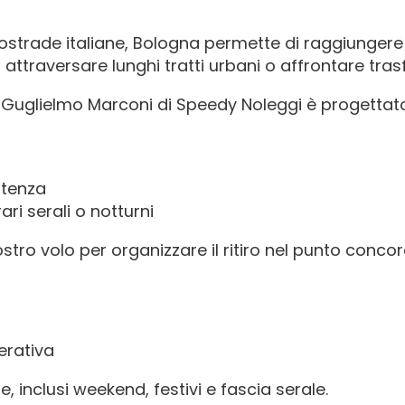
utostrade italiane, Bologna permette di raggiunger
traversare lunghi tratti urbani o affrontare trasf
 Guglielmo Marconi di Speedy Noleggi è progettato
rtenza
i serali o notturni
ostro volo per organizzare il ritiro nel punto conco
erativa
ne, inclusi weekend, festivi e fascia serale.