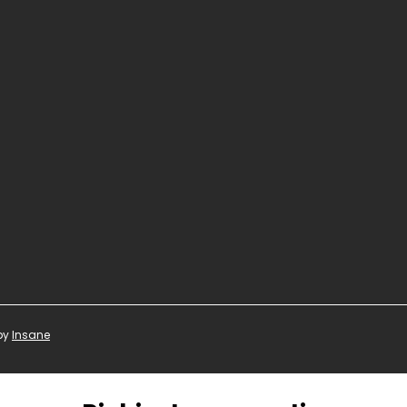
 by
Insane