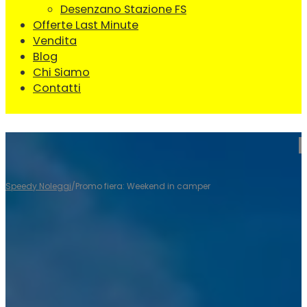
Desenzano Stazione FS
Offerte Last Minute
Vendita
Blog
Chi Siamo
Contatti
Speedy Noleggi
/
Promo fiera: Weekend in camper