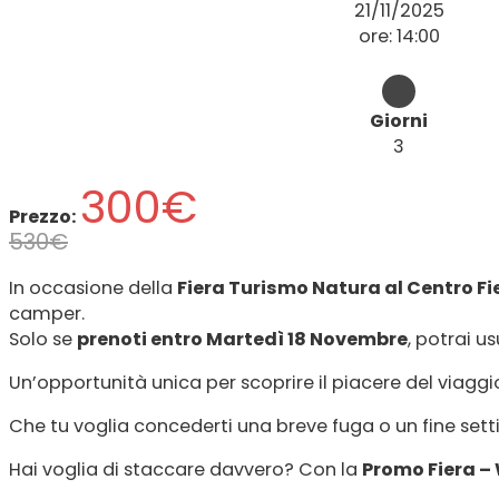
21/11/2025
ore: 14:00
Giorni
3
300€
Prezzo:
530€
In occasione della
Fiera Turismo Natura al Centro Fi
camper.
Solo se
prenoti entro Martedì 18 Novembre
, potrai u
Un’opportunità unica per scoprire il piacere del viaggio
Che tu voglia concederti una breve fuga o un fine sett
Hai voglia di staccare davvero? Con la
Promo Fiera –