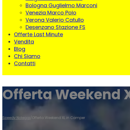
Bologna Guglielmo Marconi
Venezia Marco Polo
Verona Valerio Catullo
Desenzano Stazione FS
Offerte Last Minute
Vendita
Blog
Chi Siamo
Contatti
Offerta Weekend 
Speedy Noleggi
/
Offerta Weekend XL in Camper