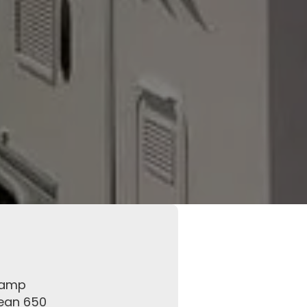
Camp
an 650