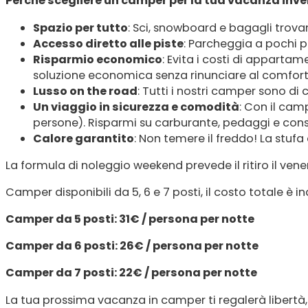
Perché scegliere un camper per la tua vacanza inve
Spazio per tutto
: Sci, snowboard e bagagli trov
Accesso diretto alle piste
: Parcheggia a pochi pa
Risparmio economico
: Evita i costi di apparta
soluzione economica senza rinunciare al comfort
Lusso on the road
: Tutti i nostri camper sono di
Un viaggio in sicurezza e comodità
: Con il cam
persone). Risparmi su carburante, pedaggi e consum
Calore garantito
: Non temere il freddo! La stuf
La formula di noleggio weekend prevede il ritiro il vene
Camper disponibili da 5, 6 e 7 posti, il costo totale è i
Camper da 5 posti: 31€ / persona per notte
Camper da 6 posti: 26€ / persona per notte
Camper da 7 posti: 22€ / persona per notte
La tua prossima vacanza in camper ti regalerà libertà, 