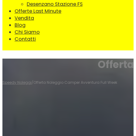
Desenzano Stazione FS
Offerte Last Minute
Vendita
Blog
Chi Siamo
Contatti
Offerta
Speedy Noleggi
/
Offerta Noleggio Camper Avventura Full Week